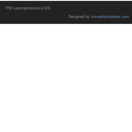
PM Lastvognsservice A/S
Designed by
mixwebtemplates.com